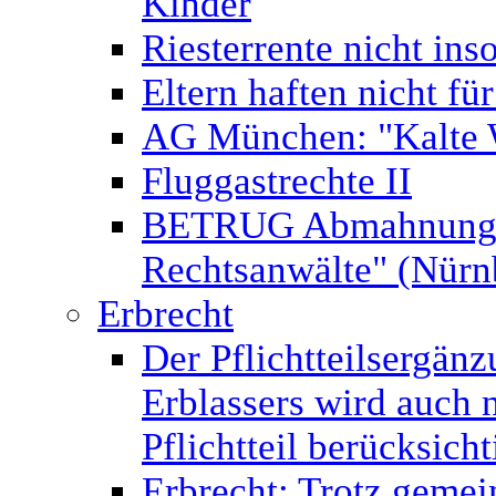
Kinder
Riesterrente nicht ins
Eltern haften nicht fü
AG München: "Kalte 
Fluggastrechte II
BETRUG Abmahnung v
Rechtsanwälte" (Nür
Erbrecht
Der Pflichtteilsergän
Erblassers wird auch 
Pflichtteil berücksicht
Erbrecht: Trotz gemei