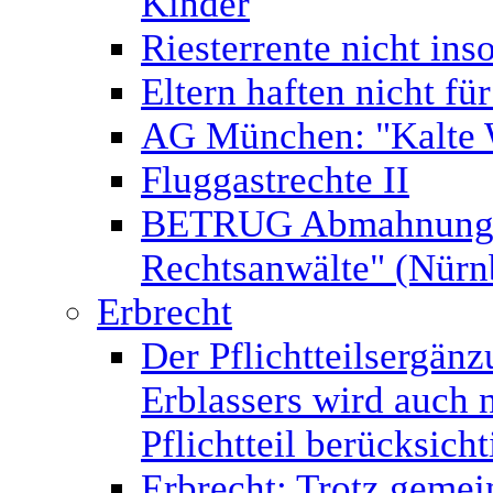
Kinder
Riesterrente nicht ins
Eltern haften nicht fü
AG München: "Kalte 
Fluggastrechte II
BETRUG Abmahnung v
Rechtsanwälte" (Nür
Erbrecht
Der Pflichtteilsergän
Erblassers wird auch 
Pflichtteil berücksicht
Erbrecht: Trotz gemei