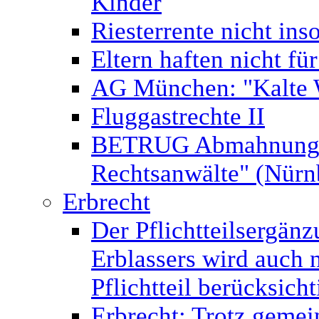
Kinder
Riesterrente nicht ins
Eltern haften nicht fü
AG München: "Kalte 
Fluggastrechte II
BETRUG Abmahnung v
Rechtsanwälte" (Nür
Erbrecht
Der Pflichtteilsergän
Erblassers wird auch 
Pflichtteil berücksicht
Erbrecht: Trotz gemei