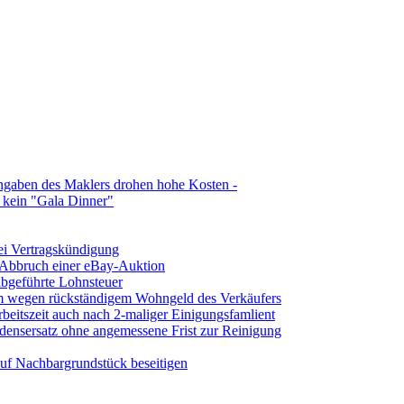
ngaben des Maklers drohen hohe Kosten -
t kein "Gala Dinner"
ei Vertragskündigung
 Abbruch einer eBay-Auktion
abgeführte Lohnsteuer
 wegen rückständigem Wohngeld des Verkäufers
beitszeit auch nach 2-maliger Einigungsfamlient
densersatz ohne angemessene Frist zur Reinigung
uf Nachbargrundstück beseitigen