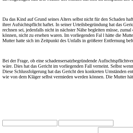
Da das Kind auf Grund seines Alters selbst nicht für den Schaden ha
ihrer Aufsichtspflicht haftet. In seiner Urteilsbegründung hat das Ge
rechnen sei, jedenfalls nicht in nächster Nähe begleiten müsse, zuma
können, nicht zu ersehen waren. Im vorliegenden Fal l hätte die Mutte
Mutter hatte sich im Zeitpunkt des Unfalls in größerer Entfernung be
Bei der Frage, ob eine schadensersatzbegründende Aufischtspflichtv
wäre. Dies hat das Gericht im vorliegenden Fall verneint. Selbst wen
Diese Schlussfolgerung hat das Gericht den konkreten Umständen ent
wie von dem Kläger selbst vermieden werden können. Die Mutter hätte