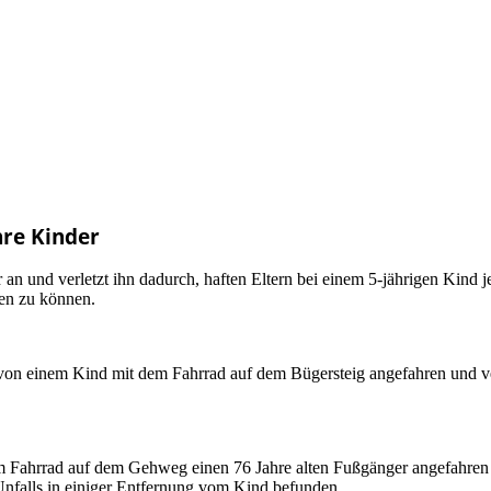
hre Kinder
n und verletzt ihn dadurch, haften Eltern bei einem 5-jährigen Kind j
fen zu können.
von einem Kind mit dem Fahrrad auf dem Bügersteig angefahren und ver
nem Fahrrad auf dem Gehweg einen 76 Jahre alten Fußgänger angefahren u
Unfalls in einiger Entfernung vom Kind befunden.