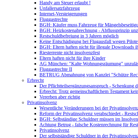
Handy am Steuer erlaubt !
Unfallersatzfahrzeug
Internet-Versteigerungen
Fluggastrechte
BGH: Käufer muss Fahrzeug für Mängelsbeseitig
BGH: Heizkostenabrechnung - Abflussprinzip unzu
Restschuldbefreiung in 3 Jahren möglich
Keine Entschädigung bei Flugausfall wegen Pilote
BGH: Eltern haften nicht für illegale Downloads i
Riesterrente nicht insolvenzfest
Eltern haften nicht für ihre Kinder
AG München: "Kalte Wohnungsräumung" unzuläs
Fluggastrechte II
BETRUG Abmahnung von Kanzlei "Schütze Rec
Erbrecht
Der Pflichtteilsergänzungsanspruch - Schenkung de
Erbrecht: Trotz gemeinschaftlichem Testament kei
Vererben aber richtig
Privatinsolvenz
Wesentliche Veränderungen bei der Privatinsolven
Reform der Privatinsolvenz verabschiedet - Restsc
BGH: Selbständige Schuldner müssen im Insolvenz
Achtung Betrug - falsche Kostenrechnung für Rests
Privatinsolvenz
Der selbstständige Schuldner in der Privatinsolven