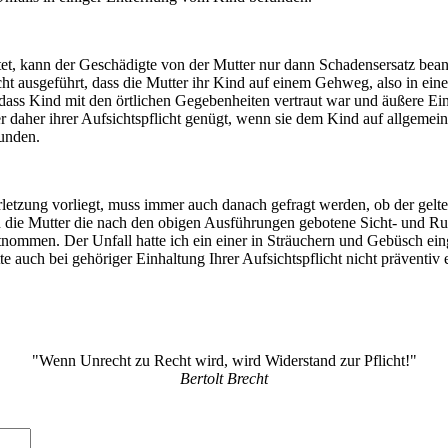
ftet, kann der Geschädigte von der Mutter nur dann Schadensersatz be
richt ausgeführt, dass die Mutter ihr Kind auf einem Gehweg, also in ei
l dass Kind mit den örtlichen Gegebenheiten vertraut war und äußere Ei
r daher ihrer Aufsichtspflicht genügt, wenn sie dem Kind auf allgemein
funden.
erletzung vorliegt, muss immer auch danach gefragt werden, ob der ge
n die Mutter die nach den obigen Ausführungen gebotene Sicht- und Ruf
nommen. Der Unfall hatte ich ein einer in Sträuchern und Gebüsch ein
 auch bei gehöriger Einhaltung Ihrer Aufsichtspflicht nicht präventiv
"Wenn Unrecht zu Recht wird, wird Widerstand zur Pflicht!"
Bertolt Brecht