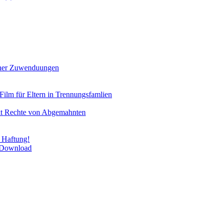
icher Zuwenduungen
Film für Eltern in Trennungsfamlien
rkt Rechte von Abgemahnten
 Haftung!
m Download