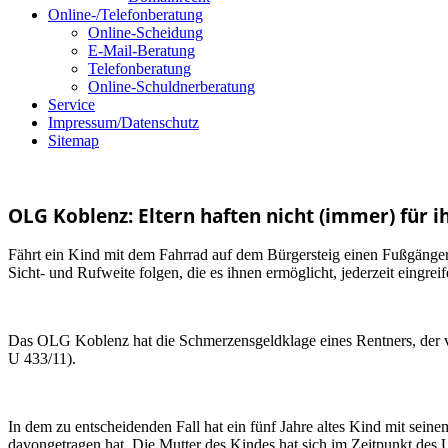
Online-/Telefonberatung
Online-Scheidung
E-Mail-Beratung
Telefonberatung
Online-Schuldnerberatung
Service
Impressum/Datenschutz
Sitemap
OLG Koblenz: Eltern haften nicht (immer) für i
Fährt ein Kind mit dem Fahrrad auf dem Bürgersteig einen Fußgänger a
Sicht- und Rufweite folgen, die es ihnen ermöglicht, jederzeit eingrei
Das OLG Koblenz
hat die Schmerzensgeldklage eines Rentners, der 
U 433/11).
In dem zu entscheidenden Fall hat ein fünf Jahre altes Kind mit sei
davongetragen hat. Die Mutter des Kindes hat sich im Zeitpunkt des 