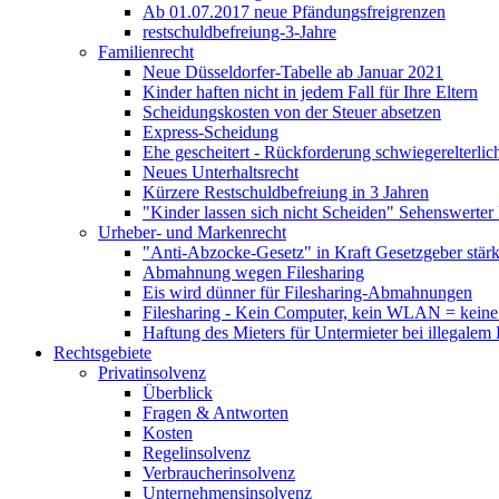
Ab 01.07.2017 neue Pfändungsfreigrenzen
restschuldbefreiung-3-Jahre
Familienrecht
Neue Düsseldorfer-Tabelle ab Januar 2021
Kinder haften nicht in jedem Fall für Ihre Eltern
Scheidungskosten von der Steuer absetzen
Express-Scheidung
Ehe gescheitert - Rückforderung schwiegerelterl
Neues Unterhaltsrecht
Kürzere Restschuldbefreiung in 3 Jahren
"Kinder lassen sich nicht Scheiden" Sehenswerter 
Urheber- und Markenrecht
"Anti-Abzocke-Gesetz" in Kraft Gesetzgeber stä
Abmahnung wegen Filesharing
Eis wird dünner für Filesharing-Abmahnungen
Filesharing - Kein Computer, kein WLAN = keine
Haftung des Mieters für Untermieter bei illegale
Rechtsgebiete
Privatinsolvenz
Überblick
Fragen & Antworten
Kosten
Regelinsolvenz
Verbraucherinsolvenz
Unternehmensinsolvenz