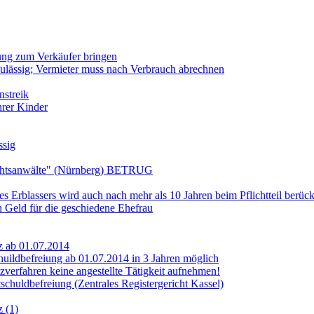
ung zum Verkäufer bringen
lässig; Vermieter muss nach Verbrauch abrechnen
nstreik
hrer Kinder
sig
htsanwälte" (Nürnberg) BETRUG
s Erblassers wird auch nach mehr als 10 Jahren beim Pflichtteil berück
n Geld für die geschiedene Ehefrau
z ab 01.07.2014
huildbefreiung ab 01.07.2014 in 3 Jahren möglich
verfahren keine angestellte Tätigkeit aufnehmen!
chuldbefreiung (Zentrales Registergericht Kassel)
z (1)