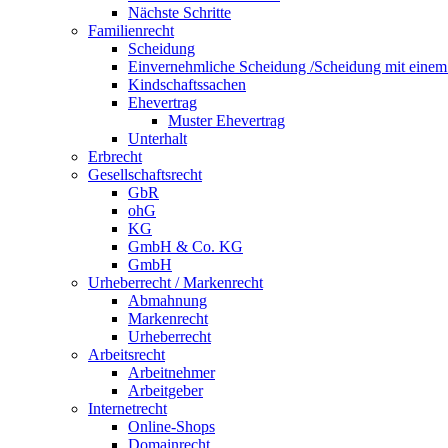
Nächste Schritte
Familienrecht
Scheidung
Einvernehmliche Scheidung /Scheidung mit eine
Kindschaftssachen
Ehevertrag
Muster Ehevertrag
Unterhalt
Erbrecht
Gesellschaftsrecht
GbR
ohG
KG
GmbH & Co. KG
GmbH
Urheberrecht / Markenrecht
Abmahnung
Markenrecht
Urheberrecht
Arbeitsrecht
Arbeitnehmer
Arbeitgeber
Internetrecht
Online-Shops
Domainrecht