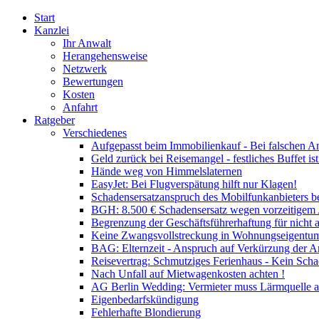
Start
Kanzlei
Ihr Anwalt
Herangehensweise
Netzwerk
Bewertungen
Kosten
Anfahrt
Ratgeber
Verschiedenes
Aufgepasst beim Immobilienkauf - Bei falschen A
Geld zurück bei Reisemangel - festliches Buffet is
Hände weg von Himmelslaternen
EasyJet: Bei Flugverspätung hilft nur Klagen!
Schadensersatzanspruch des Mobilfunkanbieters b
BGH: 8.500 € Schadensersatz wegen vorzeitigem
Begrenzung der Geschäftsführerhaftung für nicht 
Keine Zwangsvollstreckung in Wohnungseigentum
BAG: Elternzeit - Anspruch auf Verkürzung der Ar
Reisevertrag: Schmutziges Ferienhaus - Kein Scha
Nach Unfall auf Mietwagenkosten achten !
AG Berlin Wedding: Vermieter muss Lärmquelle a
Eigenbedarfskündigung
Fehlerhafte Blondierung