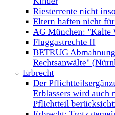
Kinder
Riesterrente nicht ins
Eltern haften nicht fü
AG München: "Kalte 
Fluggastrechte II
BETRUG Abmahnung v
Rechtsanwälte" (Nür
Erbrecht
Der Pflichtteilsergän
Erblassers wird auch 
Pflichtteil berücksicht
Erbrecht: Trotz gemei