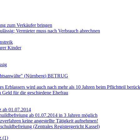
ung zum Verkäufer bringen
lässig; Vermieter muss nach Verbrauch abrechnen
nstreik
hrer Kinder
sig
htsanwälte" (Nürnberg) BETRUG
s Erblassers wird auch nach mehr als 10 Jahren beim Pflichtteil berück
n Geld für die geschiedene Ehefrau
z ab 01.07.2014
huildbefreiung ab 01.07.2014 in 3 Jahren möglich
verfahren keine angestellte Tätigkeit aufnehmen!
chuldbefreiung (Zentrales Registergericht Kassel)
z (1)