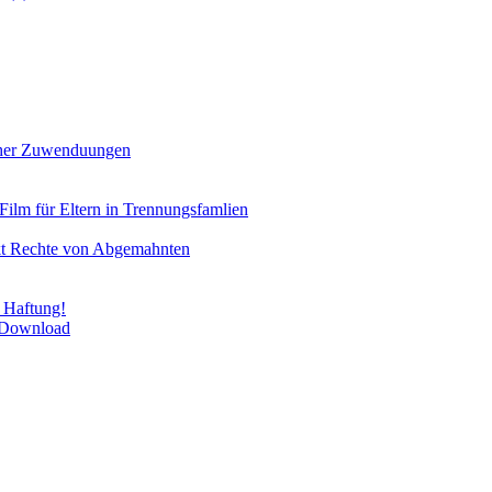
icher Zuwenduungen
Film für Eltern in Trennungsfamlien
rkt Rechte von Abgemahnten
 Haftung!
m Download