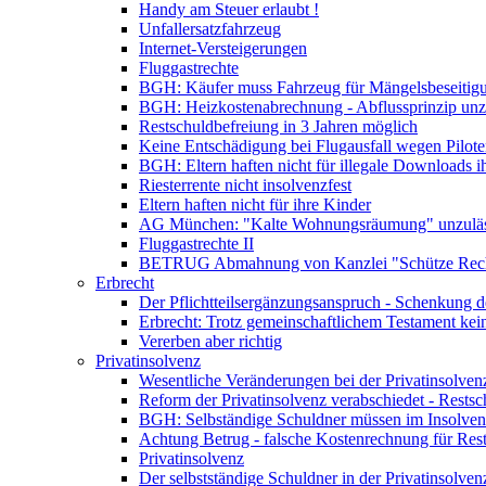
Handy am Steuer erlaubt !
Unfallersatzfahrzeug
Internet-Versteigerungen
Fluggastrechte
BGH: Käufer muss Fahrzeug für Mängelsbeseitig
BGH: Heizkostenabrechnung - Abflussprinzip unzu
Restschuldbefreiung in 3 Jahren möglich
Keine Entschädigung bei Flugausfall wegen Pilote
BGH: Eltern haften nicht für illegale Downloads i
Riesterrente nicht insolvenzfest
Eltern haften nicht für ihre Kinder
AG München: "Kalte Wohnungsräumung" unzuläs
Fluggastrechte II
BETRUG Abmahnung von Kanzlei "Schütze Rec
Erbrecht
Der Pflichtteilsergänzungsanspruch - Schenkung de
Erbrecht: Trotz gemeinschaftlichem Testament kei
Vererben aber richtig
Privatinsolvenz
Wesentliche Veränderungen bei der Privatinsolven
Reform der Privatinsolvenz verabschiedet - Restsc
BGH: Selbständige Schuldner müssen im Insolvenz
Achtung Betrug - falsche Kostenrechnung für Rests
Privatinsolvenz
Der selbstständige Schuldner in der Privatinsolven