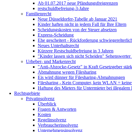
Ab 01.07.2017 neue Pfändungsfreigrenzen
restschuldbefreiung-3-Jahre
Familienrecht
Neue Düsseldorfer-Tabelle ab Januar 2021
Kinder haften nicht in jedem Fall für Ihre Eltern
Scheidungskosten von der Steuer absetzen
Express-Scheidung
Ehe gescheitert - Rückforderung schwiegerelterl
Neues Unterhaltsrecht
Kürzere Restschuldbefreiung in 3 Jahren
"Kinder lassen sich nicht Scheiden" Sehenswerter 
Urheber- und Markenrecht
"Anti-Abzocke-Gesetz" in Kraft Gesetzgeber stä
Abmahnung wegen Filesharing
Eis wird dünner für Filesharing-Abmahnungen
Filesharing - Kein Computer, kein WLAN = keine
Haftung des Mieters für Untermieter bei illegale
Rechtsgebiete
Privatinsolvenz
Überblick
Fragen & Antworten
Kosten
Regelinsolvenz
Verbraucherinsolvenz
Unternehmensinsolvenz