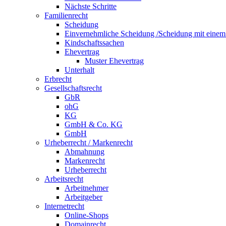
Nächste Schritte
Familienrecht
Scheidung
Einvernehmliche Scheidung /Scheidung mit eine
Kindschaftssachen
Ehevertrag
Muster Ehevertrag
Unterhalt
Erbrecht
Gesellschaftsrecht
GbR
ohG
KG
GmbH & Co. KG
GmbH
Urheberrecht / Markenrecht
Abmahnung
Markenrecht
Urheberrecht
Arbeitsrecht
Arbeitnehmer
Arbeitgeber
Internetrecht
Online-Shops
Domainrecht