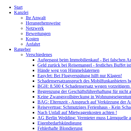
Start
Kanzlei
Ihr Anwalt
Herangehensweise
Netzwerk
Bewertungen
Kosten
Anfahrt
Ratgeber
Verschiedenes
Aufgepasst beim Immobilienkauf - Bei falschen A
Geld zurück bei Reisemangel - festliches Buffet is
Hände weg von Himmelslaternen
EasyJet: Bei Flugverspätung hilft nur Klagen!
Schadensersatzanspruch des Mobilfunkanbieters b
BGH: 8.500 € Schadensersatz wegen vorzeitigem
Begrenzung der Geschäftsführerhaftung für nicht 
Keine Zwangsvollstreckung in Wohnungseigentum
BAG: Elternzeit - Anspruch auf Verkürzung der Ar
Reisevertrag: Schmutziges Ferienhaus - Kein Scha
Nach Unfall auf Mietwagenkosten achten !
AG Berlin Wedding: Vermieter muss Lärmquelle a
Eigenbedarfskündigung
Fehlerhafte Blondierung