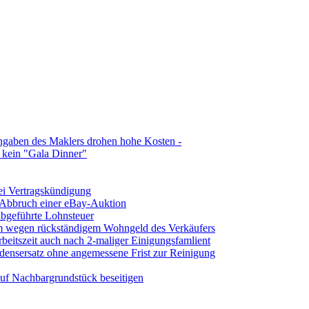
ngaben des Maklers drohen hohe Kosten -
t kein "Gala Dinner"
ei Vertragskündigung
 Abbruch einer eBay-Auktion
abgeführte Lohnsteuer
 wegen rückständigem Wohngeld des Verkäufers
beitszeit auch nach 2-maliger Einigungsfamlient
densersatz ohne angemessene Frist zur Reinigung
uf Nachbargrundstück beseitigen