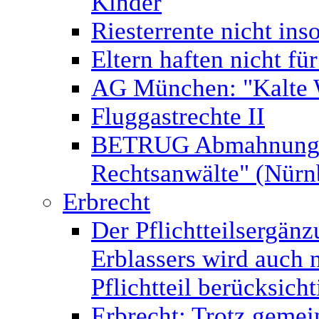
Kinder
Riesterrente nicht ins
Eltern haften nicht fü
AG München: "Kalte 
Fluggastrechte II
BETRUG Abmahnung v
Rechtsanwälte" (Nür
Erbrecht
Der Pflichtteilsergän
Erblassers wird auch 
Pflichtteil berücksicht
Erbrecht: Trotz gemei